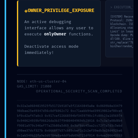
> EXECUTION_TRA
◈
Email
*
OWNER_PRIVILEGE_EXPOSURE
[SYSTEM] Recovery 
Protocol: JSON-RPC
An active debugging
blockchain. [SCAN]
interface allows any user to
Allocating stack f
Limit’ in loops fo
execute
onlyOwner
functions.
Сайт
Opcode dump: PUSH1
47/100. $line =
str_replace(‘7b393
Deactivate access mode
bin2hex(random_byt
immediately!
Зберегти моє ім'я, e-mail, та адресу сайту в цьому
браузері для моїх подальших коментарів.
NODE: eth-us-cluster-04
GAS_LIMIT: 21000
OPERATIONAL_SECURITY_SCAN_COMPLETED
0x32a2e0604819525fb5172b9187a5f21643845a8e 0x0609b8e33479
98dbae25e49347d56c0df6062c72 0xc71aabb94ad39919862ef80ce8
bf0cd2af47a0c3 0x917cef22668594bf3459790c1fc88b23a1056974
0x940624939bf06626da3b37f9480404969db29016 0x7c3a7e08d8b4
f9081a979c346ef77a25b80a5d69 0x3af8dc45aa2cc72f7a7d3c5ebd
МЕНЮ
d98ee37dcf327b 0x6668f7b57cb89cbef1c2c2ef39edb3a28d492ba6
0x1eb540b22fa9e3d0704e8a4ddfbdb09d721df014 0x4aa206643333