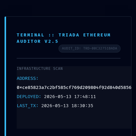
Залишити відповідь
Ваша e-mail адреса не оприлюднюватиметься.
Обов’язкові поля позначені
*
TERMINAL :: TRIADA ETHEREUM
AUDITOR V2.5
Коментар
*
AUDIT_ID: TRD-00C32751BADA
INFRASTRUCTURE SCAN
ADDRESS:
0xce85823a7c2bf585cf769d209804f92d840d5856
DEPLOYED:
2026-05-13 17:48:11
LAST_TX:
2026-05-13 18:30:35
Ім'я
*